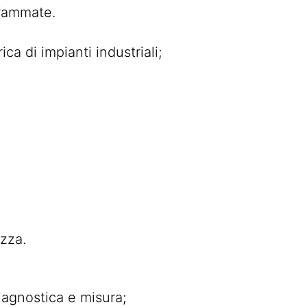
grammate.
a di impianti industriali;
ezza.
diagnostica e misura;