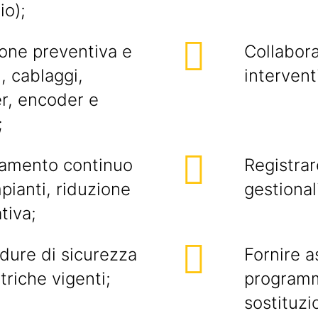
io);
ione preventiva e
Collabor
, cablaggi,
interventi
ter, encoder e
;
oramento continuo
Registrar
mpianti, riduzione
gestiona
tiva;
edure di sicurezza
Fornire a
triche vigenti;
programma
sostituzi