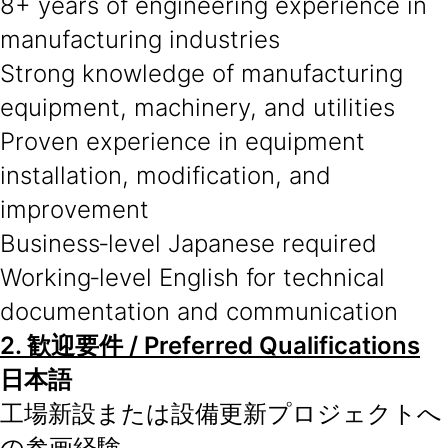
8+ years of engineering experience in
manufacturing industries
Strong knowledge of manufacturing
equipment, machinery, and utilities
Proven experience in equipment
installation, modification, and
improvement
Business‑level Japanese required
Working‑level English for technical
documentation and communication
2.
歓迎要件
/ Preferred Qualifications
日本語
工場新設または設備更新プロジェクトへ
の参画経験