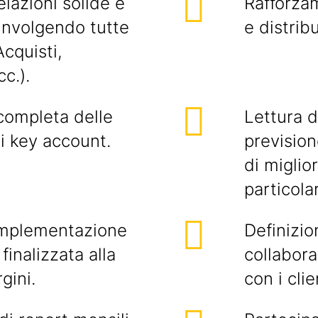
lazioni solide e
Rafforzam
oinvolgendo tutte
e distribu
Acquisti,
c.).
completa delle
Lettura 
i key account.
previsio
di migli
particola
'implementazione
Definizio
finalizzata alla
collabora
gini.
con i clie