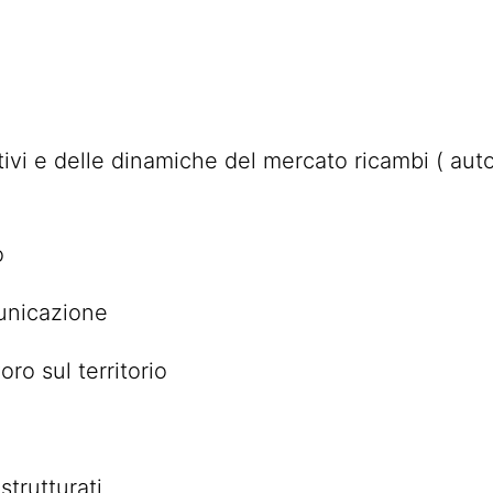
tivi e delle dinamiche del mercato ricambi ( aut
o
unicazione
ro sul territorio
strutturati