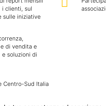
di report mensili
Partecipa
 clienti, sul
associazi
 sulle iniziative
correnza,
he di vendita e
i e soluzioni di
e Centro-Sud Italia