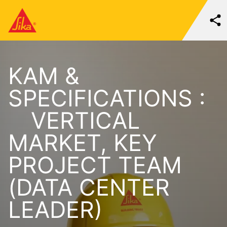
KAM &
SPECIFICATIONS :
VERTICAL
MARKET, KEY
PROJECT TEAM
(DATA CENTER
LEADER)